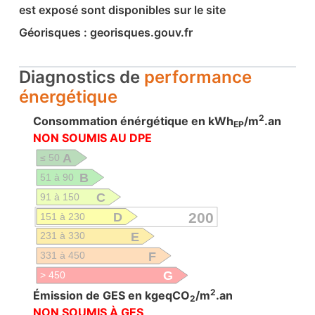
est exposé sont disponibles sur le site
Géorisques : georisques.gouv.fr
Diagnostics de
performance
énergétique
2
Consommation énérgétique en kWh
/m
.an
EP
NON SOUMIS AU DPE
A
≤ 50
B
51 à 90
C
91 à 150
D
200
151 à 230
E
231 à 330
F
331 à 450
G
> 450
2
Émission de GES en kgeqCO
/m
.an
2
NON SOUMIS À GES