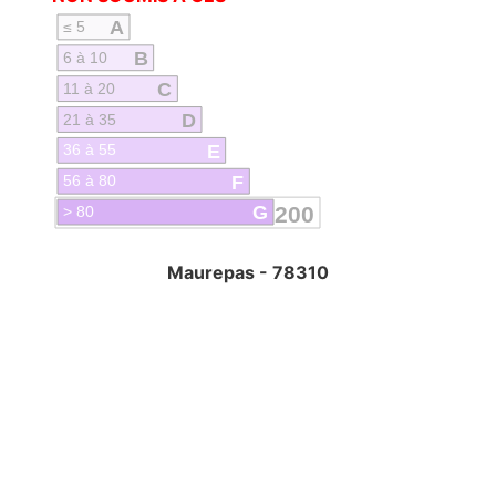
A
≤ 5
B
6 à 10
C
11 à 20
D
21 à 35
E
36 à 55
F
56 à 80
G
200
> 80
Maurepas - 78310