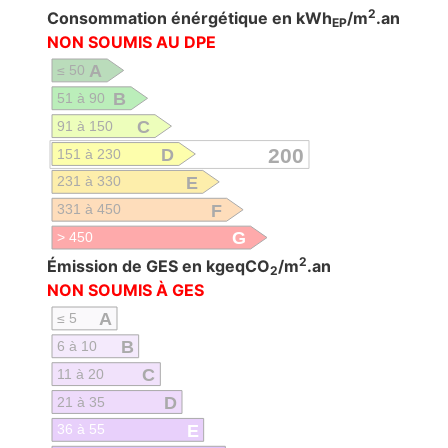
2
Consommation énérgétique en kWh
/m
.an
EP
NON SOUMIS AU DPE
A
≤ 50
B
51 à 90
C
91 à 150
D
200
151 à 230
E
231 à 330
F
331 à 450
G
> 450
2
Émission de GES en kgeqCO
/m
.an
2
NON SOUMIS À GES
A
≤ 5
B
6 à 10
C
11 à 20
D
21 à 35
E
36 à 55