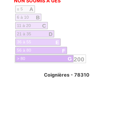
NON SOUMIS À GES
A
≤ 5
B
6 à 10
C
11 à 20
D
21 à 35
E
36 à 55
F
56 à 80
G
200
> 80
Coignières - 78310