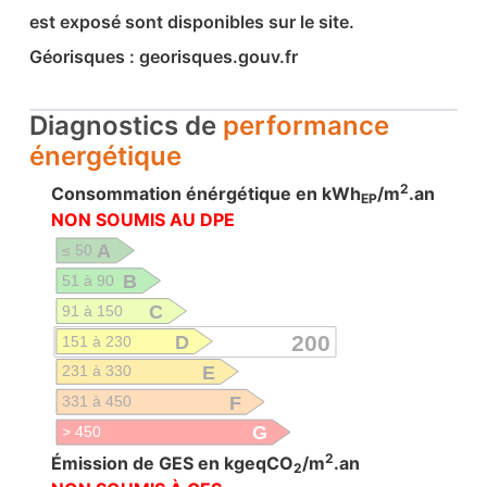
est exposé sont disponibles sur le site.
Géorisques : georisques.gouv.fr
Diagnostics de
performance
énergétique
2
Consommation énérgétique en kWh
/m
.an
EP
NON SOUMIS AU DPE
A
≤ 50
B
51 à 90
C
91 à 150
D
200
151 à 230
E
231 à 330
F
331 à 450
G
> 450
2
Émission de GES en kgeqCO
/m
.an
2