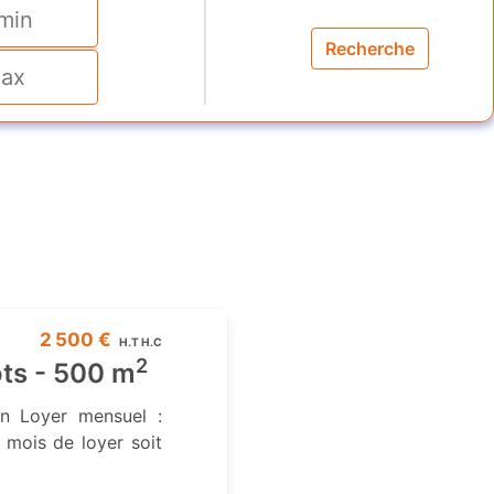
Recherche
2 500 €
H.T H.C
2
ôts - 500 m
n Loyer mensuel :
 mois de loyer soit