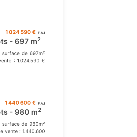
1 024 590 €
F.A.I
2
ôts - 697 m
ne surface de 697m²
vente : 1.024.590 €
1 440 600 €
F.A.I
2
ôts - 980 m
ne surface de 980m²
de vente : 1.440.600