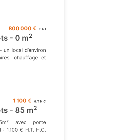
800 000 €
F.A.I
2
ôts - 0 m
- un local d’environ
res, chauffage et
1 100 €
H.T H.C
2
ôts - 85 m
 85m² avec porte
 : 1.100 € H.T. H.C.